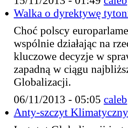
15/11/2013 - 01:49
caleb
Walka o dyrektywę tytoni
Choć polscy europarlamen
wspólnie działając na rz
kluczowe decyzje w spraw
zapadną w ciągu najbliżs
Globalizacji.
06/11/2013 - 05:05
caleb
Anty-szczyt Klimatyczn