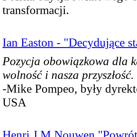
transformacji.
Ian Easton - "Decydujące st
Pozycja obowiązkowa dla k
wolność i nasza przyszłość.
-Mike Pompeo, były dyrekto
USA
Henri J.M Nouwen "Powrót