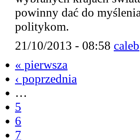
powinny dać do myślenia
politykom.
21/10/2013 - 08:58
caleb
« pierwsza
‹ poprzednia
…
5
6
7