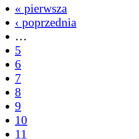
« pierwsza
‹ poprzednia
…
5
6
7
8
9
10
11