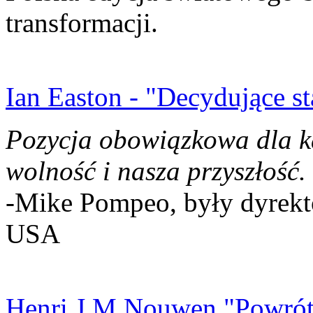
transformacji.
Ian Easton - "Decydujące st
Pozycja obowiązkowa dla k
wolność i nasza przyszłość.
-Mike Pompeo, były dyrekto
USA
Henri J.M Nouwen "Powrót