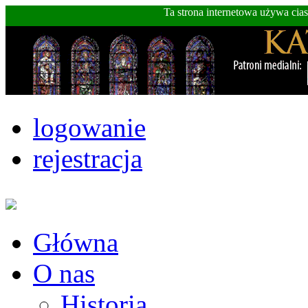
Ta strona internetowa używa cia
logowanie
rejestracja
Główna
O nas
Historia