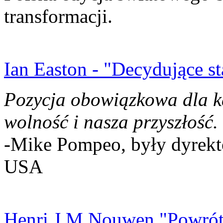
transformacji.
Ian Easton - "Decydujące st
Pozycja obowiązkowa dla k
wolność i nasza przyszłość.
-Mike Pompeo, były dyrekto
USA
Henri J.M Nouwen "Powrót