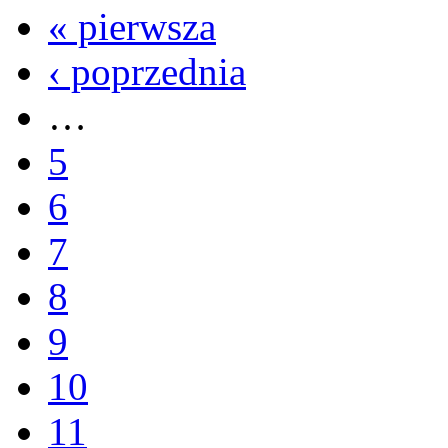
« pierwsza
‹ poprzednia
…
5
6
7
8
9
10
11