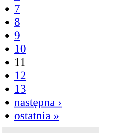
7
8
9
10
11
12
13
następna ›
ostatnia »