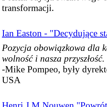
transformacji.
Ian Easton - "Decydujące st
Pozycja obowiązkowa dla k
wolność i nasza przyszłość.
-Mike Pompeo, były dyrekto
USA
Henri J.M Nouwen "Powrót