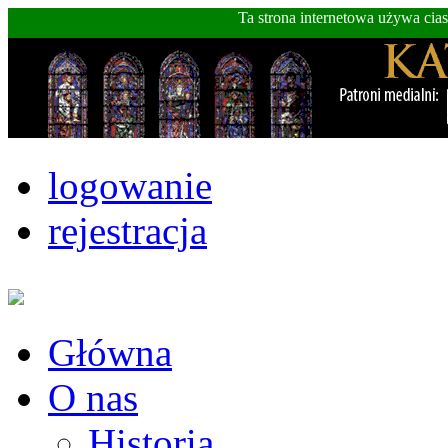
Ta strona internetowa używa cia
logowanie
rejestracja
Główna
O nas
Historia