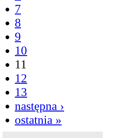
7
8
9
10
11
12
13
następna ›
ostatnia »