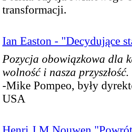
transformacji.
Ian Easton - "Decydujące st
Pozycja obowiązkowa dla k
wolność i nasza przyszłość.
-Mike Pompeo, były dyrekto
USA
Henri J.M Nouwen "Powrót