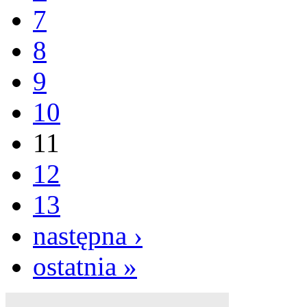
7
8
9
10
11
12
13
następna ›
ostatnia »