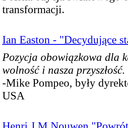
transformacji.
Ian Easton - "Decydujące st
Pozycja obowiązkowa dla k
wolność i nasza przyszłość.
-Mike Pompeo, były dyrekto
USA
Henri J.M Nouwen "Powrót