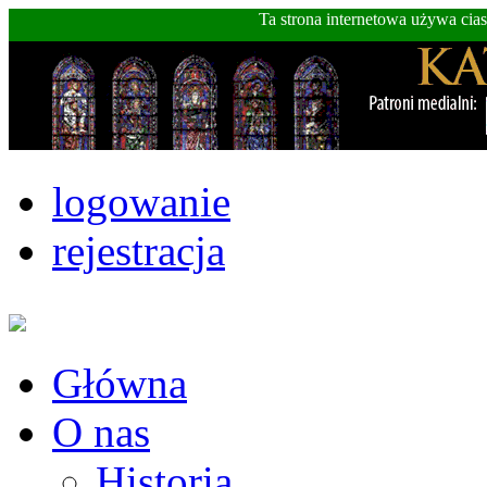
Ta strona internetowa używa cia
logowanie
rejestracja
Główna
O nas
Historia