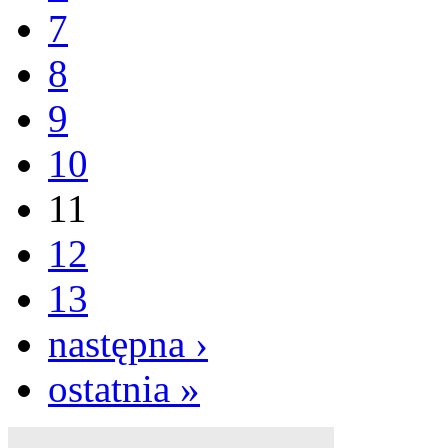
7
8
9
10
11
12
13
następna ›
ostatnia »