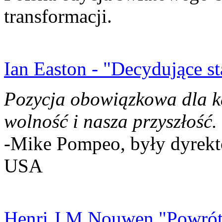
transformacji.
Ian Easton - "Decydujące st
Pozycja obowiązkowa dla k
wolność i nasza przyszłość.
-Mike Pompeo, były dyrekto
USA
Henri J.M Nouwen "Powrót