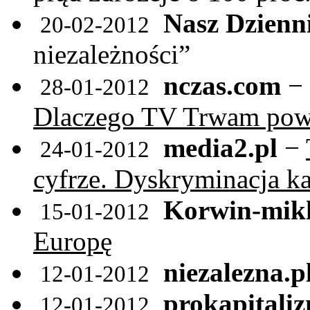
Nasz Dzienn
20-02-2012
niezależności”
nczas.com
−
28-01-2012
Dlaczego TV Trwam powin
media2.pl
−
24-01-2012
cyfrze. Dyskryminacja k
Korwin-mikk
15-01-2012
Europę
niezalezna.p
12-01-2012
prokapitaliz
12-01-2012