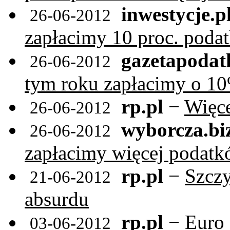
inwestycje.p
26-06-2012
zapłacimy 10 proc. poda
gazetapodat
26-06-2012
tym roku zapłacimy o 1
rp.pl
−
Więce
26-06-2012
wyborcza.bi
26-06-2012
zapłacimy więcej podat
rp.pl
−
Szczy
21-06-2012
absurdu
rp.pl
−
Euro 
03-06-2012