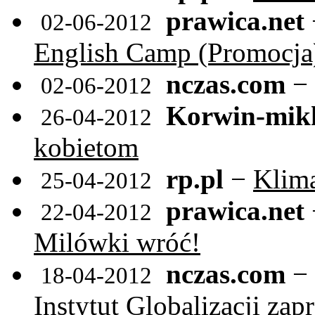
prawica.net
02-06-2012
English Camp (Promocja
nczas.com
−
02-06-2012
Korwin-mikk
26-04-2012
kobietom
rp.pl
−
Klima
25-04-2012
prawica.net
22-04-2012
Milówki wróć!
nczas.com
−
18-04-2012
Instytut Globalizacji za