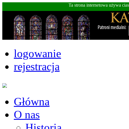
Ta strona internetowa używa cia
logowanie
rejestracja
Główna
O nas
Historia