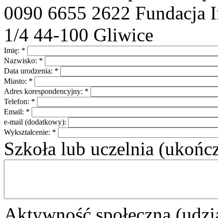
0090 6655 2622 Fundacja In
1/4 44-100 Gliwice
Imię:
*
Nazwisko:
*
Data urodzenia:
*
Miasto:
*
Adres korespondencyjny:
*
Telefon:
*
Email:
*
e-mail (dodatkowy):
Wykształcenie:
*
Szkoła lub uczelnia (ukońc
Aktywność społeczna (udzia