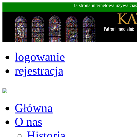
Ta strona internetowa używa cia
logowanie
rejestracja
Główna
O nas
Historia