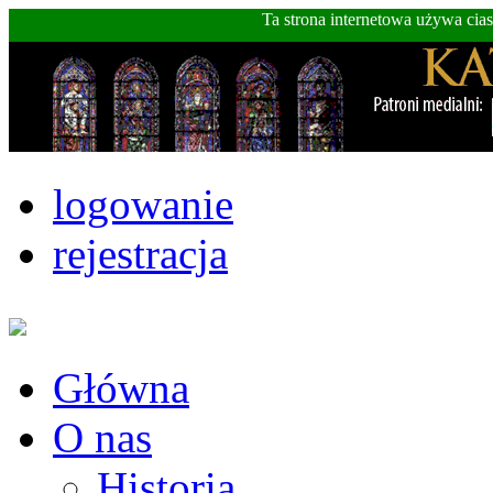
Ta strona internetowa używa cia
logowanie
rejestracja
Główna
O nas
Historia