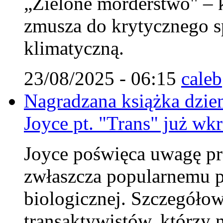
„Zielone morderstwo" – k
zmusza do krytycznego sp
klimatyczną.
23/08/2025 - 06:15
caleb
Nagradzana książka dzie
Joyce pt. "Trans" już wkr
Joyce poświęca uwagę pr
zwłaszcza popularnemu p
biologicznej. Szczegółow
transaktywistów, którzy 