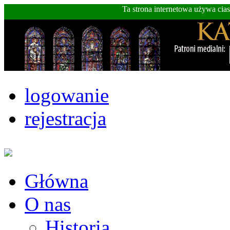
Ta strona internetowa używa cia
logowanie
rejestracja
Główna
O nas
Historia