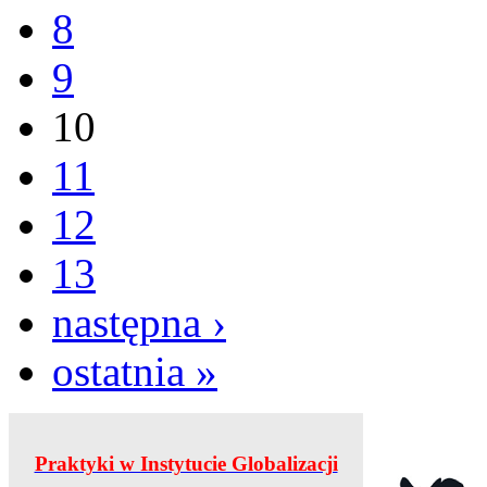
8
9
10
11
12
13
następna ›
ostatnia »
Praktyki w Instytucie Globalizacji