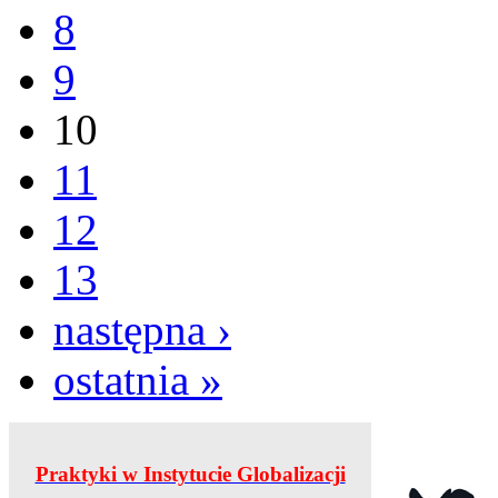
8
9
10
11
12
13
następna ›
ostatnia »
Praktyki w Instytucie Globalizacji