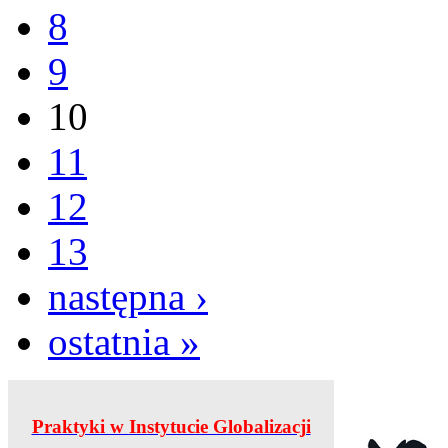
8
9
10
11
12
13
następna ›
ostatnia »
Praktyki w Instytucie Globalizacji