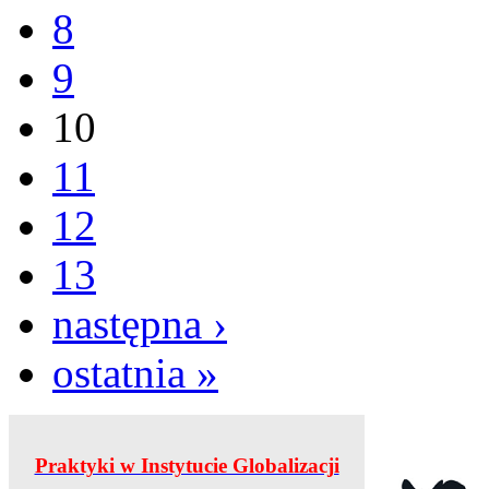
8
9
10
11
12
13
następna ›
ostatnia »
Praktyki w Instytucie Globalizacji