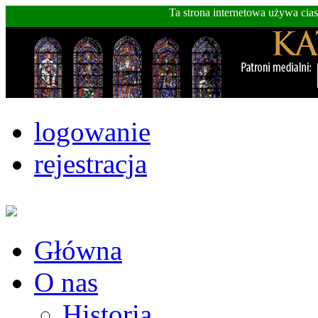
Ta strona internetowa używa cia
logowanie
rejestracja
Główna
O nas
Historia