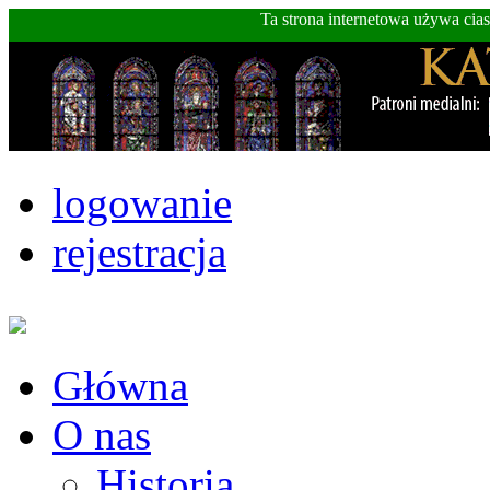
Ta strona internetowa używa cia
logowanie
rejestracja
Główna
O nas
Historia