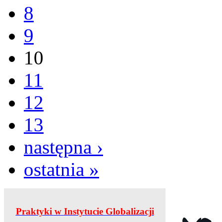
8
9
10
11
12
13
następna ›
ostatnia »
Praktyki w Instytucie Globalizacji