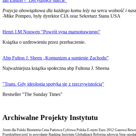
Ian Easton - "Decydujące starcie"
Pozycja obowiązkowa dla każdego komu leży na sercu wolność i nasz
-Mike Pompeo, były dyrektor CIA oraz Sekretarz Stanu USA
Henri J.M Nouwen "Powrót syna marnotrawnego"
Książka o uzdrowieniu przez przebaczenie.
Abp Fulton J. Sheen „Komunizm a sumienie Zachodu”
Najważniejsza książka społeczna abp Fultona J. Sheena
"Trans. Gdy ideologia spotyka się z rzeczywistością"
Bestseller "The Sunday Times"
Archiwalne Projekty Instytutu
Atom dla Polski Biometria Cena Państwa Cyfrowa Polska E-myto Euro 2012 Gazowa Rewolu
Przedsiębiorczość to powołanie Ranking Instytutu Globalizacji Reforma zdrowia Stop opodatk