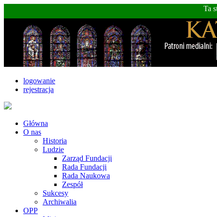
Ta s
logowanie
rejestracja
Główna
O nas
Historia
Ludzie
Zarząd Fundacji
Rada Fundacji
Rada Naukowa
Zespół
Sukcesy
Archiwalia
OPP