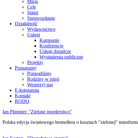
Misja
Cele
Statut
Sprawozdania
Działalność
Wydawnictwo
Usługi
Kampanie
Konferencje
Usługi doradcze
Wystąpienia publiczne
Projekty
Pomagamy
Pomogliśmy
Rodziny w misji
Wesprzyj nas
E-księgarnia
Kontakt
RODO
Ian Plimmer: "Zielone morderstwo"
Polska edycja światowego bestsellera o kosztach "zielonej" transforma