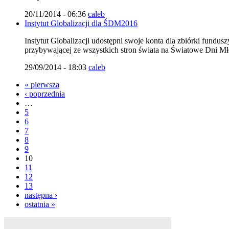
20/11/2014 - 06:36
caleb
Instytut Globalizacji dla ŚDM2016
Instytut Globalizacji udostępni swoje konta dla zbiórki fundus
przybywającej ze wszystkich stron świata na Światowe Dni M
29/09/2014 - 18:03
caleb
« pierwsza
‹ poprzednia
…
5
6
7
8
9
10
11
12
13
następna ›
ostatnia »