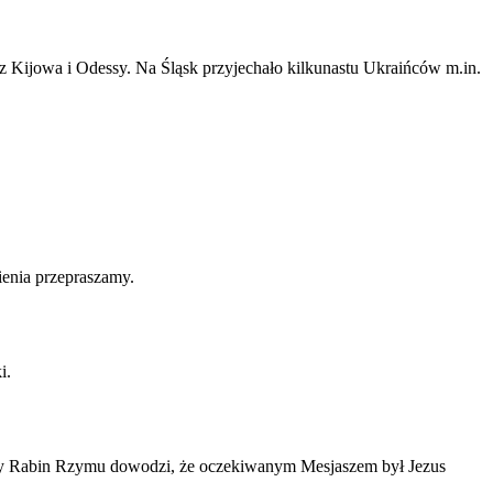
 z Kijowa i Odessy. Na Śląsk przyjechało kilkunastu Ukraińców m.in.
ienia przepraszamy.
i.
zelny Rabin Rzymu dowodzi, że oczekiwanym Mesjaszem był Jezus