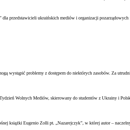
k” dla przedstawicieli ukraińskich mediów i organizacji pozarządowych
j mogą wystąpić problemy z dostępem do niektórych zasobów. Za utrudn
 Tydzień Wolnych Mediów, skierowany do studentów z Ukrainy i Polsk
ośnej książki Eugenio Zolli pt. „Nazarejczyk”, w której autor – nac