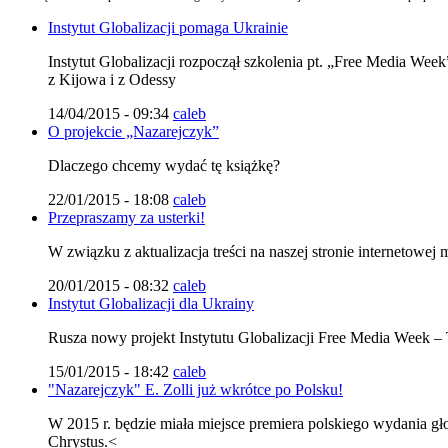
Instytut Globalizacji pomaga Ukrainie
Instytut Globalizacji rozpoczął szkolenia pt. „Free Media Wee
z Kijowa i z Odessy
14/04/2015 - 09:34
caleb
O projekcie „Nazarejczyk”
Dlaczego chcemy wydać tę książkę?
22/01/2015 - 18:08
caleb
Przepraszamy za usterki!
W związku z aktualizacja treści na naszej stronie internetowe
20/01/2015 - 08:32
caleb
Instytut Globalizacji dla Ukrainy
Rusza nowy projekt Instytutu Globalizacji Free Media Week –
15/01/2015 - 18:42
caleb
"Nazarejczyk" E. Zolli już wkrótce po Polsku!
W 2015 r. będzie miała miejsce premiera polskiego wydania gł
Chrystus.<