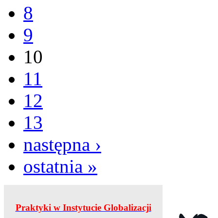
8
9
10
11
12
13
następna ›
ostatnia »
Praktyki w Instytucie Globalizacji