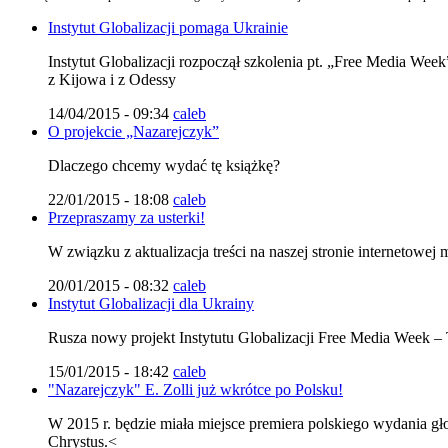
Instytut Globalizacji pomaga Ukrainie
Instytut Globalizacji rozpoczął szkolenia pt. „Free Media Wee
z Kijowa i z Odessy
14/04/2015 - 09:34
caleb
O projekcie „Nazarejczyk”
Dlaczego chcemy wydać tę książkę?
22/01/2015 - 18:08
caleb
Przepraszamy za usterki!
W związku z aktualizacja treści na naszej stronie internetowe
20/01/2015 - 08:32
caleb
Instytut Globalizacji dla Ukrainy
Rusza nowy projekt Instytutu Globalizacji Free Media Week –
15/01/2015 - 18:42
caleb
"Nazarejczyk" E. Zolli już wkrótce po Polsku!
W 2015 r. będzie miała miejsce premiera polskiego wydania gł
Chrystus.<