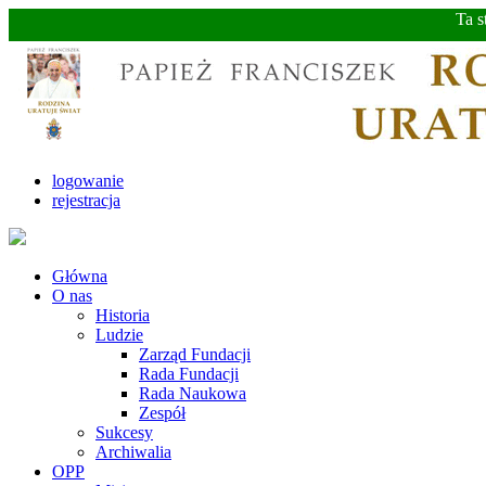
Ta s
logowanie
rejestracja
Główna
O nas
Historia
Ludzie
Zarząd Fundacji
Rada Fundacji
Rada Naukowa
Zespół
Sukcesy
Archiwalia
OPP