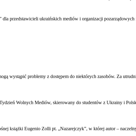
k” dla przedstawicieli ukraińskich mediów i organizacji pozarządowych
j mogą wystąpić problemy z dostępem do niektórych zasobów. Za utrudn
 Tydzień Wolnych Mediów, skierowany do studentów z Ukrainy i Polsk
ośnej książki Eugenio Zolli pt. „Nazarejczyk”, w której autor – nac