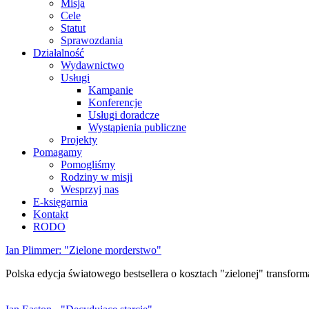
Misja
Cele
Statut
Sprawozdania
Działalność
Wydawnictwo
Usługi
Kampanie
Konferencje
Usługi doradcze
Wystąpienia publiczne
Projekty
Pomagamy
Pomogliśmy
Rodziny w misji
Wesprzyj nas
E-księgarnia
Kontakt
RODO
Ian Plimmer: "Zielone morderstwo"
Polska edycja światowego bestsellera o kosztach "zielonej" transforma