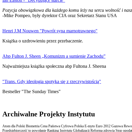
Ian Easton - "Decydujące starcie"
Pozycja obowiązkowa dla każdego komu leży na sercu wolność i nasz
-Mike Pompeo, były dyrektor CIA oraz Sekretarz Stanu USA
Henri J.M Nouwen "Powrót syna marnotrawnego"
Książka o uzdrowieniu przez przebaczenie.
Abp Fulton J. Sheen „Komunizm a sumienie Zachodu”
Najważniejsza książka społeczna abp Fultona J. Sheena
"Trans. Gdy ideologia spotyka się z rzeczywistością"
Bestseller "The Sunday Times"
Archiwalne Projekty Instytutu
Atom dla Polski Biometria Cena Państwa Cyfrowa Polska E-myto Euro 2012 Gazowa Rewolu
Przedsiębiorczość to powołanie Ranking Instytutu Globalizacji Reforma zdrowia Stop opodatk