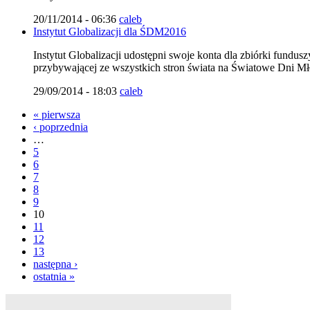
20/11/2014 - 06:36
caleb
Instytut Globalizacji dla ŚDM2016
Instytut Globalizacji udostępni swoje konta dla zbiórki fundus
przybywającej ze wszystkich stron świata na Światowe Dni M
29/09/2014 - 18:03
caleb
« pierwsza
‹ poprzednia
…
5
6
7
8
9
10
11
12
13
następna ›
ostatnia »