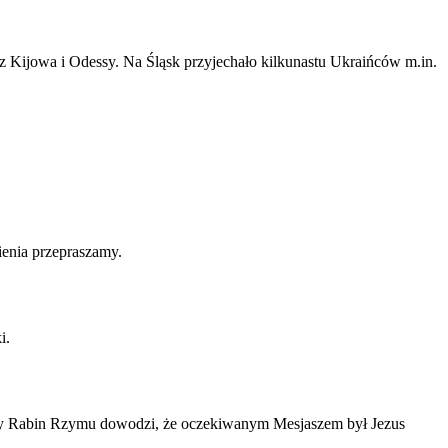
 z Kijowa i Odessy. Na Śląsk przyjechało kilkunastu Ukraińców m.in.
ienia przepraszamy.
i.
zelny Rabin Rzymu dowodzi, że oczekiwanym Mesjaszem był Jezus