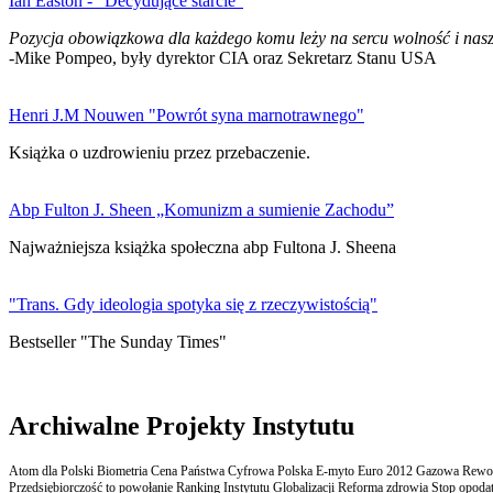
Ian Easton - "Decydujące starcie"
Pozycja obowiązkowa dla każdego komu leży na sercu wolność i nasz
-Mike Pompeo, były dyrektor CIA oraz Sekretarz Stanu USA
Henri J.M Nouwen "Powrót syna marnotrawnego"
Książka o uzdrowieniu przez przebaczenie.
Abp Fulton J. Sheen „Komunizm a sumienie Zachodu”
Najważniejsza książka społeczna abp Fultona J. Sheena
"Trans. Gdy ideologia spotyka się z rzeczywistością"
Bestseller "The Sunday Times"
Archiwalne Projekty Instytutu
Atom dla Polski Biometria Cena Państwa Cyfrowa Polska E-myto Euro 2012 Gazowa Rewolu
Przedsiębiorczość to powołanie Ranking Instytutu Globalizacji Reforma zdrowia Stop opodatk