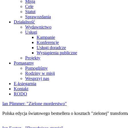
Misja
Cele
Statut
Sprawozdania
Działalność
Wydawnictwo
Usługi
Kampanie
Konferencje
Usługi doradcze
Wystąpienia publiczne
Projekty
Pomagamy
Pomogliśmy
Rodziny w misji
Wesprzyj nas
E-księgarnia
Kontakt
RODO
Ian Plimmer: "Zielone morderstwo"
Polska edycja światowego bestsellera o kosztach "zielonej" transforma