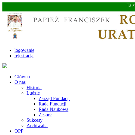
Ta s
logowanie
rejestracja
Główna
O nas
Historia
Ludzie
Zarząd Fundacji
Rada Fundacji
Rada Naukowa
Zespół
Sukcesy
Archiwalia
OPP