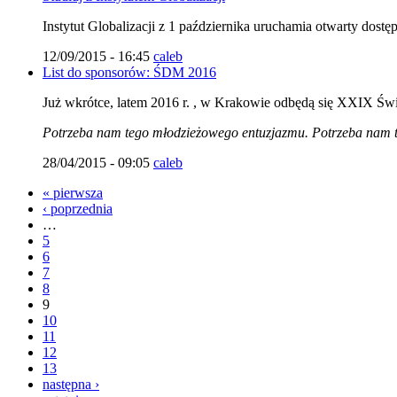
Instytut Globalizacji z 1 października uruchamia otwarty do
12/09/2015 - 16:45
caleb
List do sponsorów: ŚDM 2016
Już wkrótce, latem 2016 r. , w Krakowie odbędą się XXIX Świa
Potrzeba nam tego młodzieżowego entuzjazmu. Potrzeba nam te
28/04/2015 - 09:05
caleb
« pierwsza
‹ poprzednia
…
5
6
7
8
9
10
11
12
13
następna ›