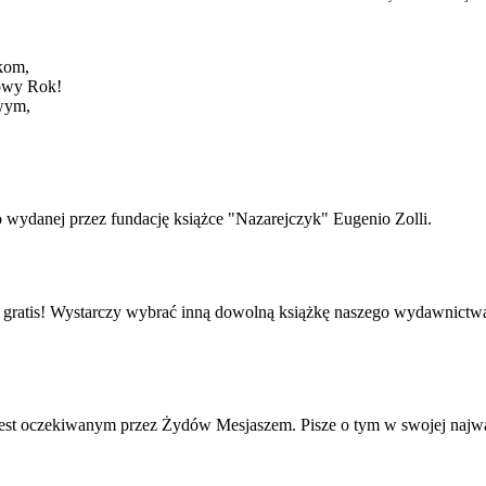
kom,
owy Rok!
owym,
o wydanej przez fundację książce "Nazarejczyk" Eugenio Zolli.
a gratis! Wystarczy wybrać inną dowolną książkę naszego wydawnictwa
s jest oczekiwanym przez Żydów Mesjaszem. Pisze o tym w swojej najwa