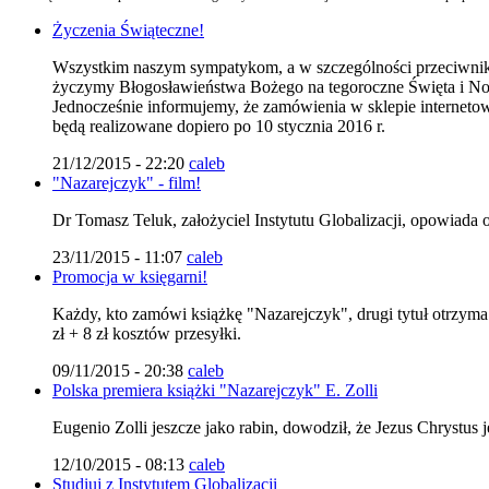
Życzenia Świąteczne!
Wszystkim naszym sympatykom, a w szczególności przeciwni
życzymy Błogosławieństwa Bożego na tegoroczne Święta i N
Jednocześnie informujemy, że zamówienia w sklepie internet
będą realizowane dopiero po 10 stycznia 2016 r.
21/12/2015 - 22:20
caleb
"Nazarejczyk" - film!
Dr Tomasz Teluk, założyciel Instytutu Globalizacji, opowiada 
23/11/2015 - 11:07
caleb
Promocja w księgarni!
Każdy, kto zamówi książkę "Nazarejczyk", drugi tytuł otrzym
zł + 8 zł kosztów przesyłki.
09/11/2015 - 20:38
caleb
Polska premiera książki "Nazarejczyk" E. Zolli
Eugenio Zolli jeszcze jako rabin, dowodził, że Jezus Chrystu
12/10/2015 - 08:13
caleb
Studiuj z Instytutem Globalizacji