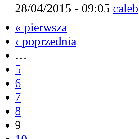
28/04/2015 - 09:05
caleb
« pierwsza
‹ poprzednia
…
5
6
7
8
9
10