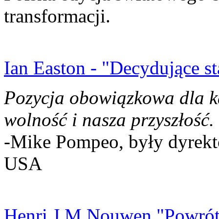
transformacji.
Ian Easton - "Decydujące st
Pozycja obowiązkowa dla k
wolność i nasza przyszłość.
-Mike Pompeo, były dyrekto
USA
Henri J.M Nouwen "Powrót