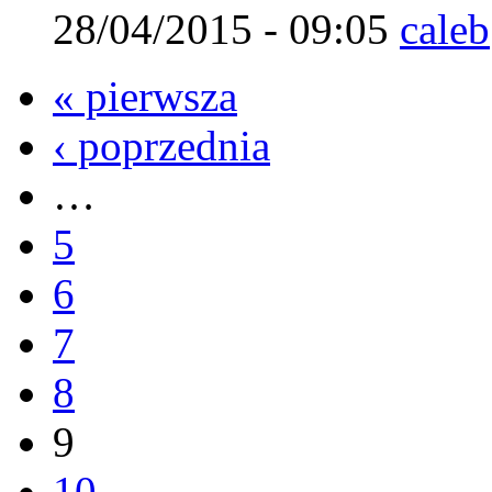
28/04/2015 - 09:05
caleb
« pierwsza
‹ poprzednia
…
5
6
7
8
9
10