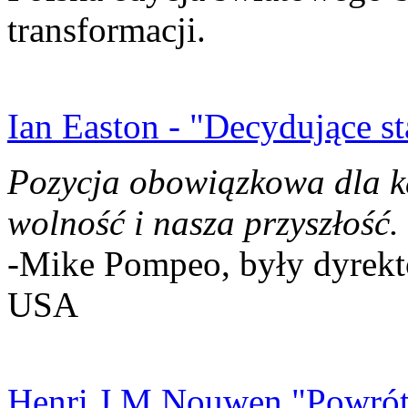
transformacji.
Ian Easton - "Decydujące st
Pozycja obowiązkowa dla k
wolność i nasza przyszłość.
-Mike Pompeo, były dyrekto
USA
Henri J.M Nouwen "Powrót