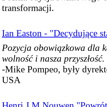
transformacji.
Ian Easton - "Decydujące st
Pozycja obowiązkowa dla k
wolność i nasza przyszłość.
-Mike Pompeo, były dyrekto
USA
Henri J.M Nouwen "Powrót