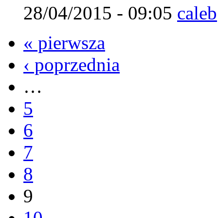
28/04/2015 - 09:05
caleb
« pierwsza
‹ poprzednia
…
5
6
7
8
9
10