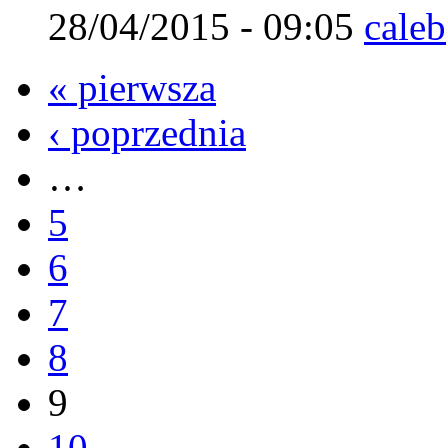
28/04/2015 - 09:05
caleb
« pierwsza
‹ poprzednia
…
5
6
7
8
9
10