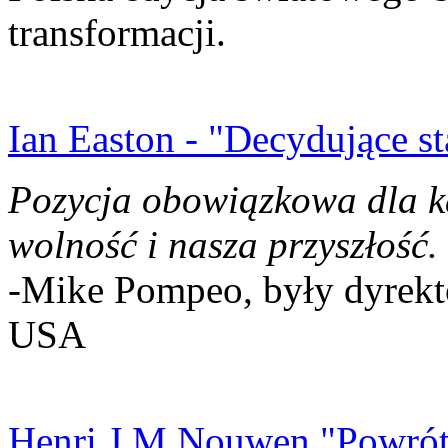
transformacji.
Ian Easton - "Decydujące st
Pozycja obowiązkowa dla k
wolność i nasza przyszłość.
-Mike Pompeo, były dyrekto
USA
Henri J.M Nouwen "Powrót