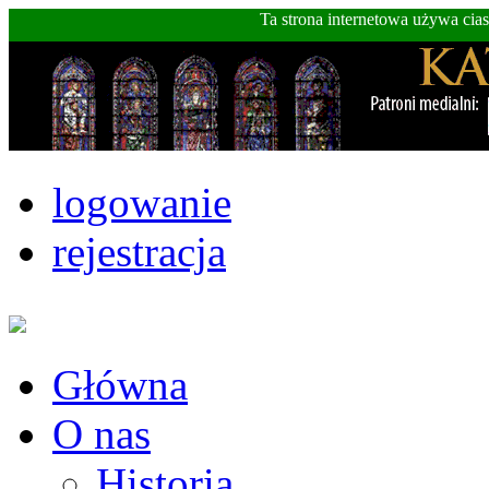
Ta strona internetowa używa cia
logowanie
rejestracja
Główna
O nas
Historia