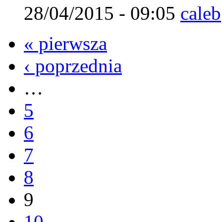
28/04/2015 - 09:05
caleb
« pierwsza
‹ poprzednia
…
5
6
7
8
9
10