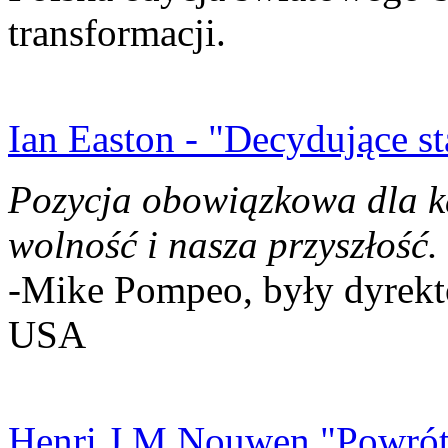
transformacji.
Ian Easton - "Decydujące st
Pozycja obowiązkowa dla k
wolność i nasza przyszłość.
-Mike Pompeo, były dyrekto
USA
Henri J.M Nouwen "Powrót