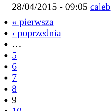
28/04/2015 - 09:05
caleb
« pierwsza
‹ poprzednia
…
5
6
7
8
9
10