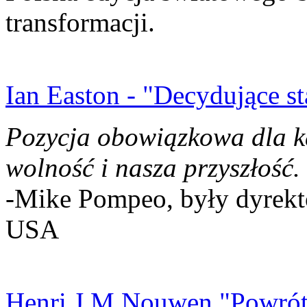
transformacji.
Ian Easton - "Decydujące st
Pozycja obowiązkowa dla k
wolność i nasza przyszłość.
-Mike Pompeo, były dyrekto
USA
Henri J.M Nouwen "Powrót