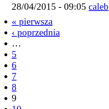
28/04/2015 - 09:05
caleb
« pierwsza
‹ poprzednia
…
5
6
7
8
9
10