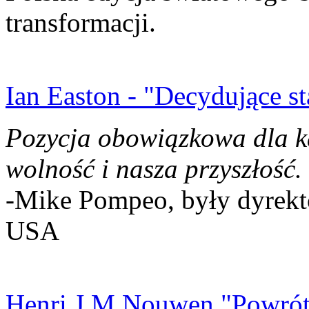
transformacji.
Ian Easton - "Decydujące st
Pozycja obowiązkowa dla k
wolność i nasza przyszłość.
-Mike Pompeo, były dyrekto
USA
Henri J.M Nouwen "Powrót