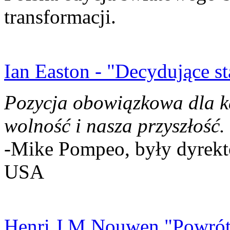
transformacji.
Ian Easton - "Decydujące st
Pozycja obowiązkowa dla k
wolność i nasza przyszłość.
-Mike Pompeo, były dyrekto
USA
Henri J.M Nouwen "Powrót