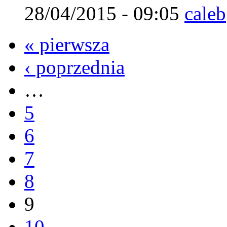
28/04/2015 - 09:05
caleb
« pierwsza
‹ poprzednia
…
5
6
7
8
9
10