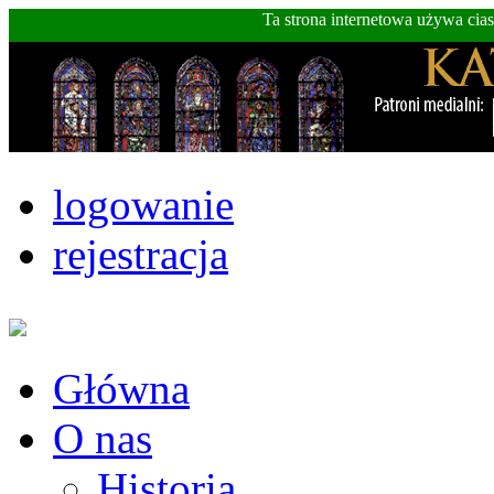
Ta strona internetowa używa cia
logowanie
rejestracja
Główna
O nas
Historia