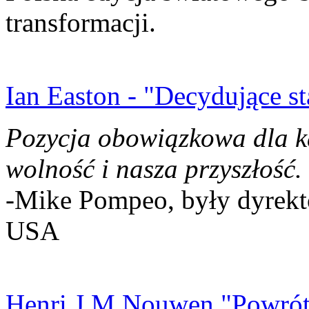
transformacji.
Ian Easton - "Decydujące st
Pozycja obowiązkowa dla k
wolność i nasza przyszłość.
-Mike Pompeo, były dyrekto
USA
Henri J.M Nouwen "Powrót