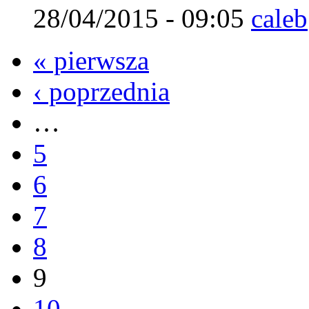
28/04/2015 - 09:05
caleb
« pierwsza
‹ poprzednia
…
5
6
7
8
9
10