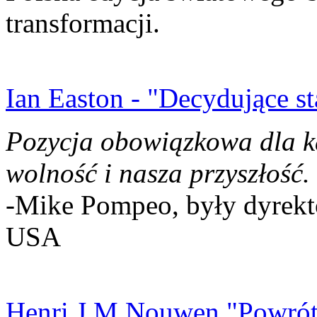
transformacji.
Ian Easton - "Decydujące st
Pozycja obowiązkowa dla k
wolność i nasza przyszłość.
-Mike Pompeo, były dyrekto
USA
Henri J.M Nouwen "Powrót