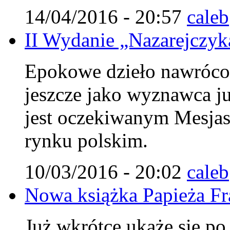
14/04/2016 - 20:57
caleb
II Wydanie „Nazarejczyka
Epokowe dzieło nawróco
jeszcze jako wyznawca j
jest oczekiwanym Mesjasz
rynku polskim.
10/03/2016 - 20:02
caleb
Nowa książka Papieża Fr
Już wkrótce ukaże się po