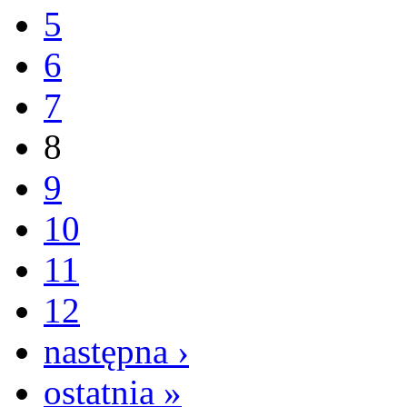
5
6
7
8
9
10
11
12
następna ›
ostatnia »