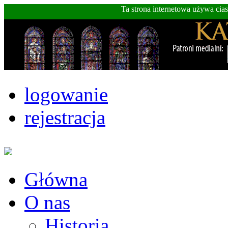
Ta strona internetowa używa cia
logowanie
rejestracja
Główna
O nas
Historia