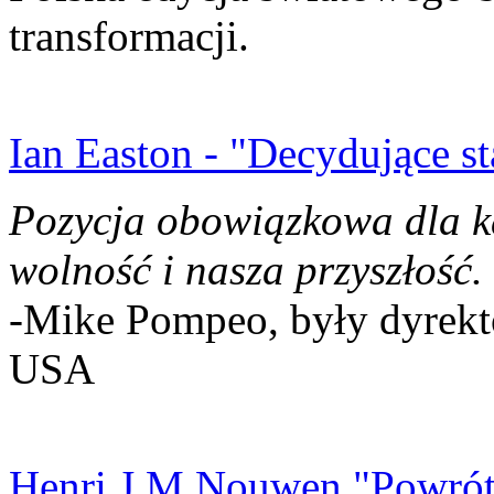
transformacji.
Ian Easton - "Decydujące st
Pozycja obowiązkowa dla k
wolność i nasza przyszłość.
-Mike Pompeo, były dyrekto
USA
Henri J.M Nouwen "Powrót