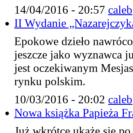
14/04/2016 - 20:57
caleb
II Wydanie „Nazarejczyka
Epokowe dzieło nawróco
jeszcze jako wyznawca j
jest oczekiwanym Mesjasz
rynku polskim.
10/03/2016 - 20:02
caleb
Nowa książka Papieża Fr
Już wkrótce ukaże się po