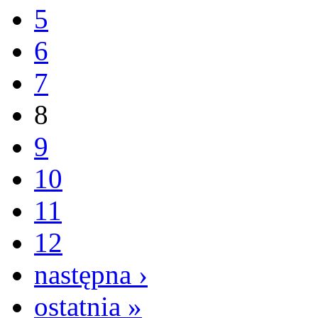
5
6
7
8
9
10
11
12
następna ›
ostatnia »