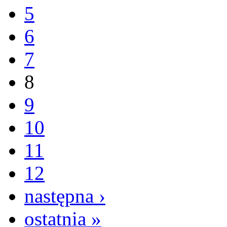
5
6
7
8
9
10
11
12
następna ›
ostatnia »