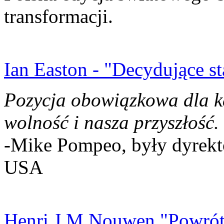
transformacji.
Ian Easton - "Decydujące st
Pozycja obowiązkowa dla k
wolność i nasza przyszłość.
-Mike Pompeo, były dyrekto
USA
Henri J.M Nouwen "Powrót