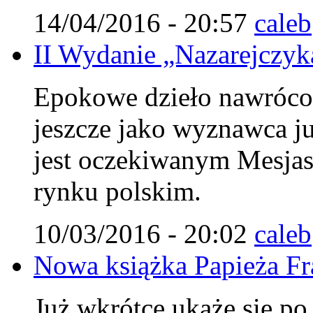
14/04/2016 - 20:57
caleb
II Wydanie „Nazarejczyka
Epokowe dzieło nawróco
jeszcze jako wyznawca j
jest oczekiwanym Mesjasz
rynku polskim.
10/03/2016 - 20:02
caleb
Nowa książka Papieża Fr
Już wkrótce ukaże się po