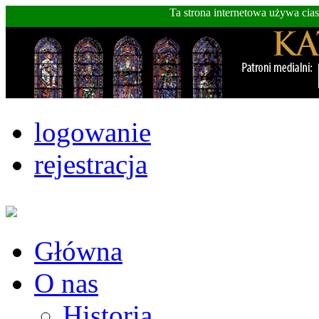
Ta strona internetowa używa cia
logowanie
rejestracja
Główna
O nas
Historia