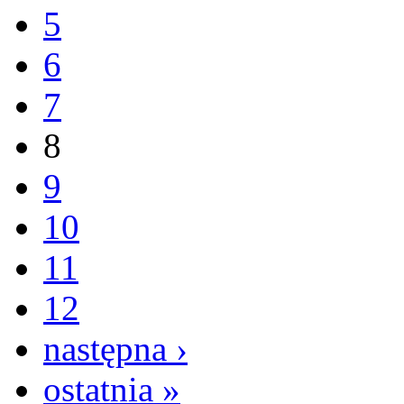
5
6
7
8
9
10
11
12
następna ›
ostatnia »