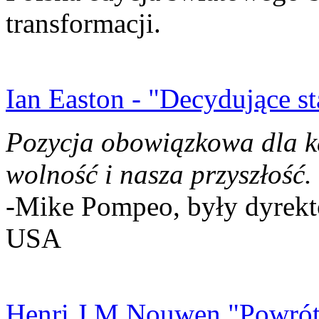
transformacji.
Ian Easton - "Decydujące st
Pozycja obowiązkowa dla k
wolność i nasza przyszłość.
-Mike Pompeo, były dyrekto
USA
Henri J.M Nouwen "Powrót