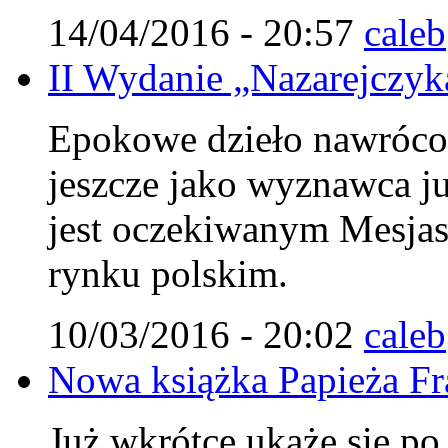
14/04/2016 - 20:57
caleb
II Wydanie „Nazarejczyka
Epokowe dzieło nawróco
jeszcze jako wyznawca j
jest oczekiwanym Mesjasz
rynku polskim.
10/03/2016 - 20:02
caleb
Nowa książka Papieża Fr
Już wkrótce ukaże się po