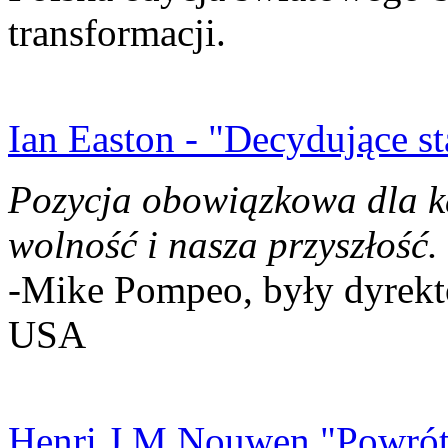
transformacji.
Ian Easton - "Decydujące st
Pozycja obowiązkowa dla k
wolność i nasza przyszłość.
-Mike Pompeo, były dyrekto
USA
Henri J.M Nouwen "Powrót