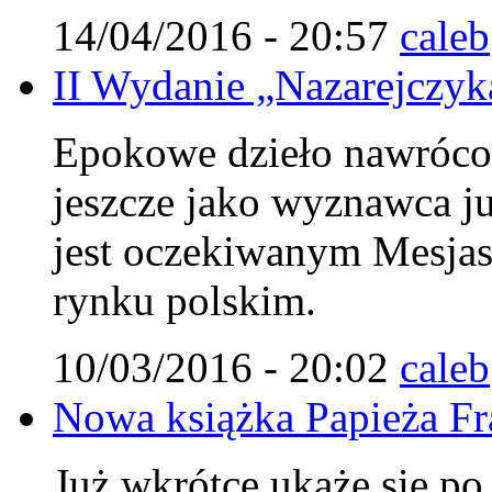
14/04/2016 - 20:57
caleb
II Wydanie „Nazarejczyka
Epokowe dzieło nawróco
jeszcze jako wyznawca j
jest oczekiwanym Mesjasz
rynku polskim.
10/03/2016 - 20:02
caleb
Nowa książka Papieża Fr
Już wkrótce ukaże się po