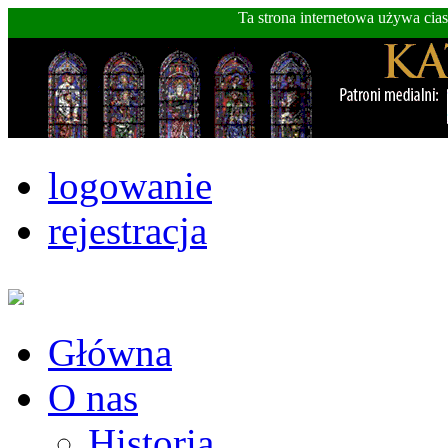
Ta strona internetowa używa cia
logowanie
rejestracja
Główna
O nas
Historia