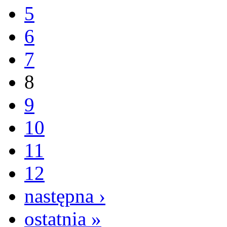
5
6
7
8
9
10
11
12
następna ›
ostatnia »