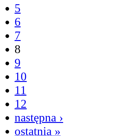
5
6
7
8
9
10
11
12
następna ›
ostatnia »