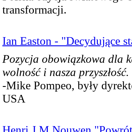
transformacji.
Ian Easton - "Decydujące st
Pozycja obowiązkowa dla k
wolność i nasza przyszłość.
-Mike Pompeo, były dyrekto
USA
Henri J.M Nouwen "Powrót