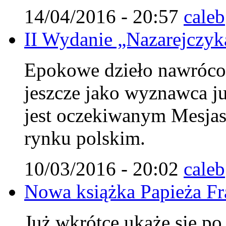
14/04/2016 - 20:57
caleb
II Wydanie „Nazarejczyka
Epokowe dzieło nawróco
jeszcze jako wyznawca j
jest oczekiwanym Mesjasz
rynku polskim.
10/03/2016 - 20:02
caleb
Nowa książka Papieża Fr
Już wkrótce ukaże się po