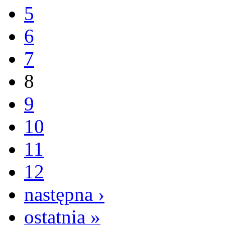
5
6
7
8
9
10
11
12
następna ›
ostatnia »