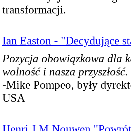
transformacji.
Ian Easton - "Decydujące st
Pozycja obowiązkowa dla k
wolność i nasza przyszłość.
-Mike Pompeo, były dyrekto
USA
Henri J.M Nouwen "Powrót