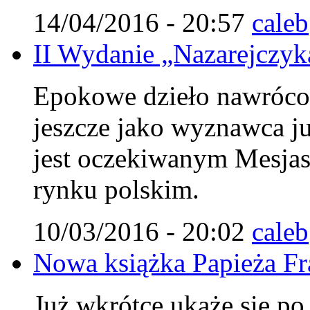
14/04/2016 - 20:57
caleb
II Wydanie „Nazarejczyka
Epokowe dzieło nawróco
jeszcze jako wyznawca j
jest oczekiwanym Mesjasz
rynku polskim.
10/03/2016 - 20:02
caleb
Nowa książka Papieża Fr
Już wkrótce ukaże się po