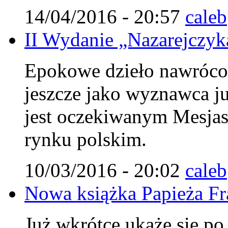
14/04/2016 - 20:57
caleb
II Wydanie „Nazarejczyka
Epokowe dzieło nawróco
jeszcze jako wyznawca j
jest oczekiwanym Mesjasz
rynku polskim.
10/03/2016 - 20:02
caleb
Nowa książka Papieża Fr
Już wkrótce ukaże się po