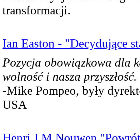
transformacji.
Ian Easton - "Decydujące st
Pozycja obowiązkowa dla k
wolność i nasza przyszłość.
-Mike Pompeo, były dyrekto
USA
Henri J.M Nouwen "Powrót