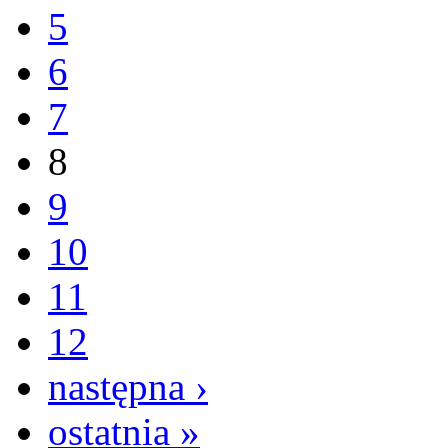
5
6
7
8
9
10
11
12
następna ›
ostatnia »