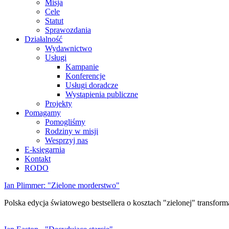
Misja
Cele
Statut
Sprawozdania
Działalność
Wydawnictwo
Usługi
Kampanie
Konferencje
Usługi doradcze
Wystąpienia publiczne
Projekty
Pomagamy
Pomogliśmy
Rodziny w misji
Wesprzyj nas
E-księgarnia
Kontakt
RODO
Ian Plimmer: "Zielone morderstwo"
Polska edycja światowego bestsellera o kosztach "zielonej" transforma