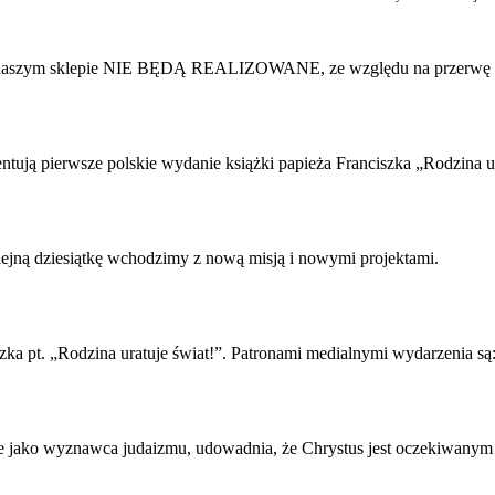
 w naszym sklepie NIE BĘDĄ REALIZOWANE, ze względu na przerwę 
zentują pierwsze polskie wydanie książki papieża Franciszka „Rodzina u
olejną dziesiątkę wchodzimy z nową misją i nowymi projektami.
zka pt. „Rodzina uratuje świat!”. Patronami medialnymi wydarzenia są
jako wyznawca judaizmu, udowadnia, że Chrystus jest oczekiwanym M