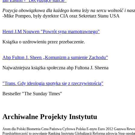
Ian Easton - "Decydujące starcie"
Pozycja obowiązkowa dla każdego komu leży na sercu wolność i nasz
-Mike Pompeo, były dyrektor CIA oraz Sekretarz Stanu USA
Henri J.M Nouwen "Powrót syna marnotrawnego"
Książka o uzdrowieniu przez przebaczenie.
Abp Fulton J. Sheen „Komunizm a sumienie Zachodu”
Najważniejsza książka społeczna abp Fultona J. Sheena
"Trans. Gdy ideologia spotyka się z rzeczywistością"
Bestseller "The Sunday Times"
Archiwalne Projekty Instytutu
Atom dla Polski Biometria Cena Państwa Cyfrowa Polska E-myto Euro 2012 Gazowa Rewolu
Przedsiębiorczość to powołanie Ranking Instytutu Globalizacji Reforma zdrowia Stop opodatk