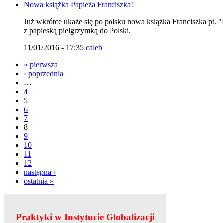
Nowa książka Papieża Franciszka!
Już wkrótce ukaże się po polsku nowa książka Franciszka pt.
z papieską pielgrzymką do Polski.
11/01/2016 - 17:35
caleb
« pierwsza
‹ poprzednia
…
4
5
6
7
8
9
10
11
12
następna ›
ostatnia »
Praktyki w Instytucie Globalizacji