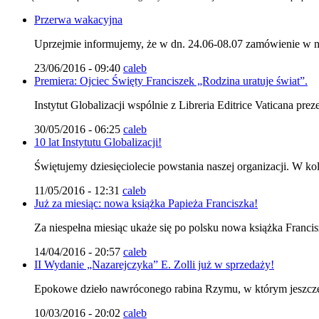
Przerwa wakacyjna
Uprzejmie informujemy, że w dn. 24.06-08.07 zamówienie
23/06/2016 - 09:40
caleb
Premiera: Ojciec Święty Franciszek „Rodzina uratuje świat”.
Instytut Globalizacji wspólnie z Libreria Editrice Vaticana pre
30/05/2016 - 06:25
caleb
10 lat Instytutu Globalizacji!
Świętujemy dziesięciolecie powstania naszej organizacji. W k
11/05/2016 - 12:31
caleb
Już za miesiąc: nowa książka Papieża Franciszka!
Za niespełna miesiąc ukaże się po polsku nowa książka Francis
14/04/2016 - 20:57
caleb
II Wydanie „Nazarejczyka” E. Zolli już w sprzedaży!
Epokowe dzieło nawróconego rabina Rzymu, w którym jeszcze 
10/03/2016 - 20:02
caleb