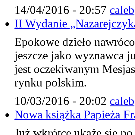
14/04/2016 - 20:57
caleb
II Wydanie „Nazarejczyka
Epokowe dzieło nawróco
jeszcze jako wyznawca j
jest oczekiwanym Mesjasz
rynku polskim.
10/03/2016 - 20:02
caleb
Nowa książka Papieża Fr
Już wkrótce ukaże się po