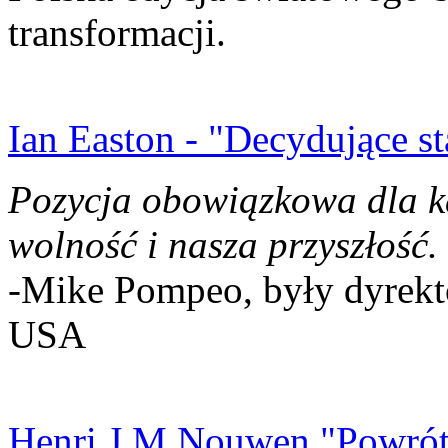
transformacji.
Ian Easton - "Decydujące st
Pozycja obowiązkowa dla k
wolność i nasza przyszłość.
-Mike Pompeo, były dyrekto
USA
Henri J.M Nouwen "Powrót