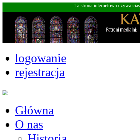
Ta strona internetowa używa cia
logowanie
rejestracja
Główna
O nas
Historia