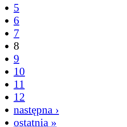
5
6
7
8
9
10
11
12
następna ›
ostatnia »