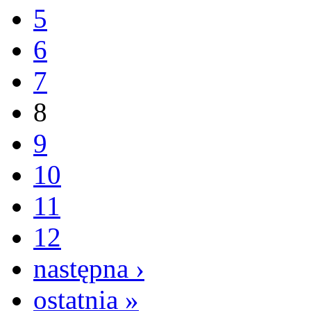
5
6
7
8
9
10
11
12
następna ›
ostatnia »