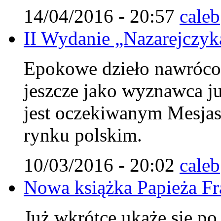
14/04/2016 - 20:57
caleb
II Wydanie „Nazarejczyka
Epokowe dzieło nawróco
jeszcze jako wyznawca j
jest oczekiwanym Mesjasz
rynku polskim.
10/03/2016 - 20:02
caleb
Nowa książka Papieża Fr
Już wkrótce ukaże się po