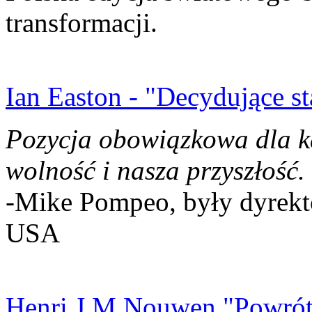
transformacji.
Ian Easton - "Decydujące st
Pozycja obowiązkowa dla k
wolność i nasza przyszłość.
-Mike Pompeo, były dyrekto
USA
Henri J.M Nouwen "Powrót