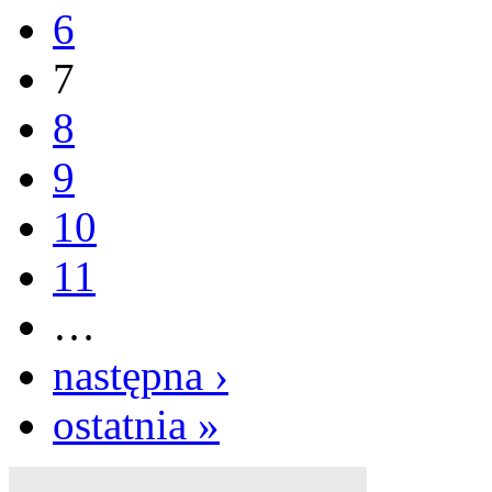
6
7
8
9
10
11
…
następna ›
ostatnia »