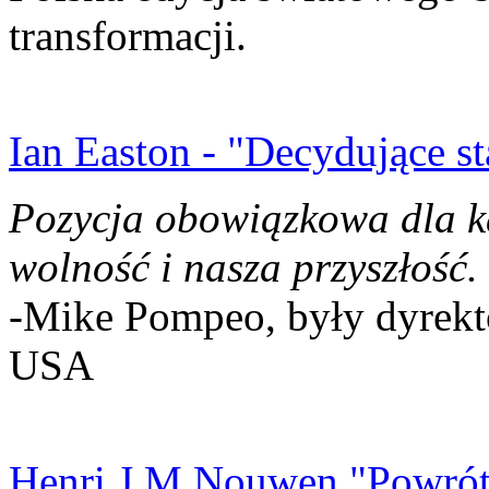
transformacji.
Ian Easton - "Decydujące st
Pozycja obowiązkowa dla k
wolność i nasza przyszłość.
-Mike Pompeo, były dyrekto
USA
Henri J.M Nouwen "Powrót