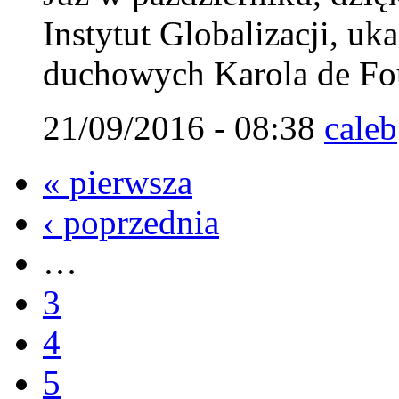
Instytut Globalizacji, uk
duchowych Karola de Fou
21/09/2016 - 08:38
caleb
« pierwsza
‹ poprzednia
…
3
4
5