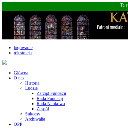
Ta s
logowanie
rejestracja
Główna
O nas
Historia
Ludzie
Zarząd Fundacji
Rada Fundacji
Rada Naukowa
Zespół
Sukcesy
Archiwalia
OPP