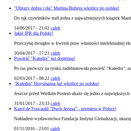
"Obrazy dobra i zła" Martina Bubera wkrótce po polsku!
Do rąk czytelników trafi jedna z najważniejszych książek Marti
14/06/2017 - 21:02
caleb
Jakie IPR dla Polski?
Przeczytaj dwugłos w kwestii praw własności intelektualnej eks
20/04/2017 - 17:21
caleb
Powieść "Katedra" już dostępna!
Po raz pierwszy na rynku zadebiutowała powieść "Katedra", na
02/03/2017 - 08:22
caleb
"Katedra" Huysmansa już wkrótce po polsku!
Jeszcze przed Wielkim Postem ukaże się jedno z największych dz
31/01/2017 - 23:33
caleb
Karol de Foucauld "Duch Jezusa" - premiera w Polsce!
Nakładem wydawnictwa Fundacja Instytut Globalizacji, ukazuj
01/11/2016 - 23:01
caleb