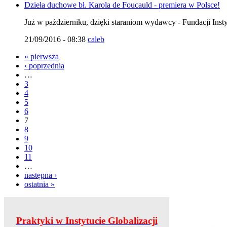
Dzieła duchowe bł. Karola de Foucauld - premiera w Polsce!
Już w październiku, dzięki staraniom wydawcy - Fundacji Insty
21/09/2016 - 08:38
caleb
« pierwsza
‹ poprzednia
…
3
4
5
6
7
8
9
10
11
…
następna ›
ostatnia »
Praktyki w Instytucie Globalizacji