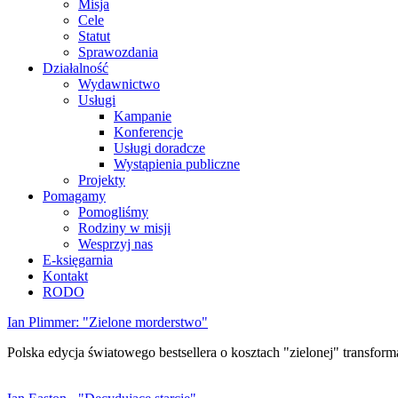
Misja
Cele
Statut
Sprawozdania
Działalność
Wydawnictwo
Usługi
Kampanie
Konferencje
Usługi doradcze
Wystąpienia publiczne
Projekty
Pomagamy
Pomogliśmy
Rodziny w misji
Wesprzyj nas
E-księgarnia
Kontakt
RODO
Ian Plimmer: "Zielone morderstwo"
Polska edycja światowego bestsellera o kosztach "zielonej" transforma