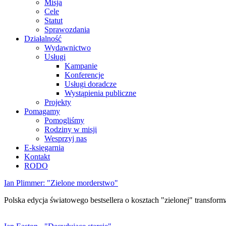
Misja
Cele
Statut
Sprawozdania
Działalność
Wydawnictwo
Usługi
Kampanie
Konferencje
Usługi doradcze
Wystąpienia publiczne
Projekty
Pomagamy
Pomogliśmy
Rodziny w misji
Wesprzyj nas
E-księgarnia
Kontakt
RODO
Ian Plimmer: "Zielone morderstwo"
Polska edycja światowego bestsellera o kosztach "zielonej" transforma