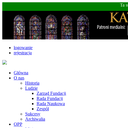
Ta s
logowanie
rejestracja
Główna
O nas
Historia
Ludzie
Zarząd Fundacji
Rada Fundacji
Rada Naukowa
Zespół
Sukcesy
Archiwalia
OPP