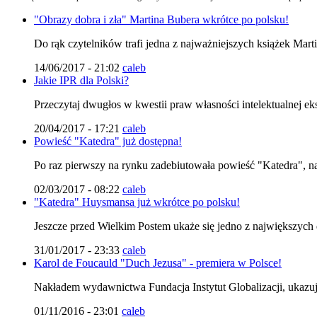
"Obrazy dobra i zła" Martina Bubera wkrótce po polsku!
Do rąk czytelników trafi jedna z najważniejszych książek Marti
14/06/2017 - 21:02
caleb
Jakie IPR dla Polski?
Przeczytaj dwugłos w kwestii praw własności intelektualnej eks
20/04/2017 - 17:21
caleb
Powieść "Katedra" już dostępna!
Po raz pierwszy na rynku zadebiutowała powieść "Katedra", na
02/03/2017 - 08:22
caleb
"Katedra" Huysmansa już wkrótce po polsku!
Jeszcze przed Wielkim Postem ukaże się jedno z największych dz
31/01/2017 - 23:33
caleb
Karol de Foucauld "Duch Jezusa" - premiera w Polsce!
Nakładem wydawnictwa Fundacja Instytut Globalizacji, ukazuj
01/11/2016 - 23:01
caleb