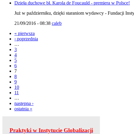
Dzieła duchowe bł. Karola de Foucauld - premiera w Polsce!
Już w październiku, dzięki staraniom wydawcy - Fundacji Insty
21/09/2016 - 08:38
caleb
« pierwsza
‹ poprzednia
…
3
4
5
6
7
8
9
10
11
…
następna ›
ostatnia »
Praktyki w Instytucie Globalizacji