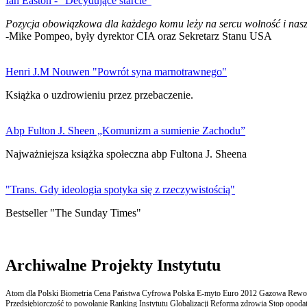
Ian Easton - "Decydujące starcie"
Pozycja obowiązkowa dla każdego komu leży na sercu wolność i nasz
-Mike Pompeo, były dyrektor CIA oraz Sekretarz Stanu USA
Henri J.M Nouwen "Powrót syna marnotrawnego"
Książka o uzdrowieniu przez przebaczenie.
Abp Fulton J. Sheen „Komunizm a sumienie Zachodu”
Najważniejsza książka społeczna abp Fultona J. Sheena
"Trans. Gdy ideologia spotyka się z rzeczywistością"
Bestseller "The Sunday Times"
Archiwalne Projekty Instytutu
Atom dla Polski Biometria Cena Państwa Cyfrowa Polska E-myto Euro 2012 Gazowa Rewolu
Przedsiębiorczość to powołanie Ranking Instytutu Globalizacji Reforma zdrowia Stop opodatk