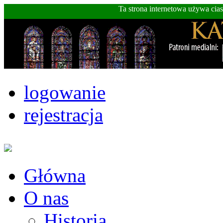
Ta strona internetowa używa cia
logowanie
rejestracja
Główna
O nas
Historia