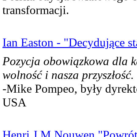
transformacji.
Ian Easton - "Decydujące st
Pozycja obowiązkowa dla k
wolność i nasza przyszłość.
-Mike Pompeo, były dyrekto
USA
Henri J.M Nouwen "Powrót