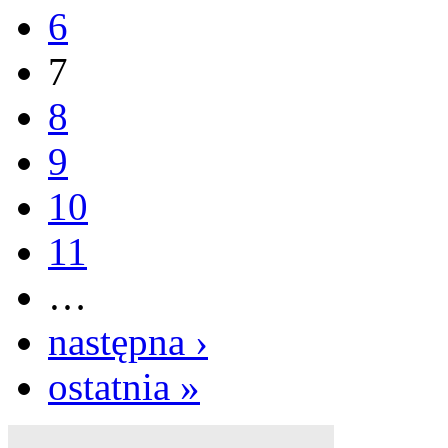
6
7
8
9
10
11
…
następna ›
ostatnia »