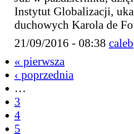
Instytut Globalizacji, uk
duchowych Karola de Fou
21/09/2016 - 08:38
caleb
« pierwsza
‹ poprzednia
…
3
4
5