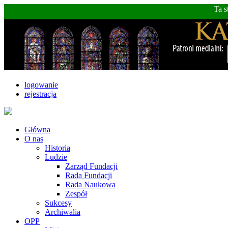
Ta s
logowanie
rejestracja
Główna
O nas
Historia
Ludzie
Zarząd Fundacji
Rada Fundacji
Rada Naukowa
Zespół
Sukcesy
Archiwalia
OPP