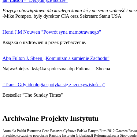
Ian Easton - "Decydujące starcie"
Pozycja obowiązkowa dla każdego komu leży na sercu wolność i nasz
-Mike Pompeo, były dyrektor CIA oraz Sekretarz Stanu USA
Henri J.M Nouwen "Powrót syna marnotrawnego"
Książka o uzdrowieniu przez przebaczenie.
Abp Fulton J. Sheen „Komunizm a sumienie Zachodu”
Najważniejsza książka społeczna abp Fultona J. Sheena
"Trans. Gdy ideologia spotyka się z rzeczywistością"
Bestseller "The Sunday Times"
Archiwalne Projekty Instytutu
Atom dla Polski Biometria Cena Państwa Cyfrowa Polska E-myto Euro 2012 Gazowa Rewolu
Przedsiębiorczość to powołanie Ranking Instytutu Globalizacji Reforma zdrowia Stop opodatk