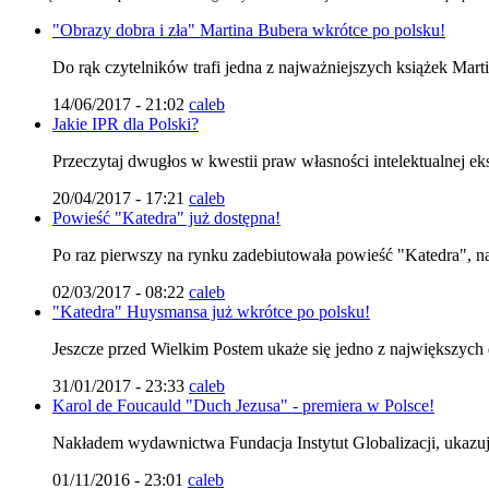
"Obrazy dobra i zła" Martina Bubera wkrótce po polsku!
Do rąk czytelników trafi jedna z najważniejszych książek Marti
14/06/2017 - 21:02
caleb
Jakie IPR dla Polski?
Przeczytaj dwugłos w kwestii praw własności intelektualnej eks
20/04/2017 - 17:21
caleb
Powieść "Katedra" już dostępna!
Po raz pierwszy na rynku zadebiutowała powieść "Katedra", na
02/03/2017 - 08:22
caleb
"Katedra" Huysmansa już wkrótce po polsku!
Jeszcze przed Wielkim Postem ukaże się jedno z największych dz
31/01/2017 - 23:33
caleb
Karol de Foucauld "Duch Jezusa" - premiera w Polsce!
Nakładem wydawnictwa Fundacja Instytut Globalizacji, ukazuj
01/11/2016 - 23:01
caleb