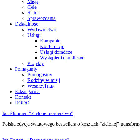
Misja
Cele
Statut
Sprawozdania
Działalność
Wydawnictwo
Usługi
Kampanie
Konferencje
Usługi doradcze
Wystąpienia publiczne
Projekty
Pomagamy
Pomogliśmy
Rodziny w misji
Wesprzyj nas
E-księgarnia
Kontakt
RODO
Ian Plimmer: "Zielone morderstwo"
Polska edycja światowego bestsellera o kosztach "zielonej" transforma