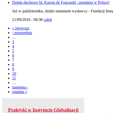
Dzieła duchowe bł. Karola de Foucauld - premiera w Polsce!
Już w październiku, dzięki staraniom wydawcy - Fundacji Insty
21/09/2016 - 08:38
caleb
« pierwsza
‹ poprzednia
…
3
4
5
6
7
8
9
10
11
…
następna ›
ostatnia »
Praktyki w Instytucie Globalizacji