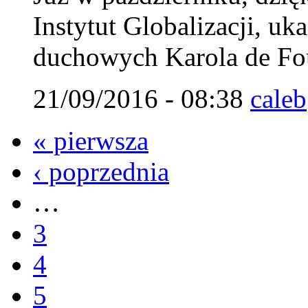
Instytut Globalizacji, uk
duchowych Karola de Fou
21/09/2016 - 08:38
caleb
« pierwsza
‹ poprzednia
…
3
4
5