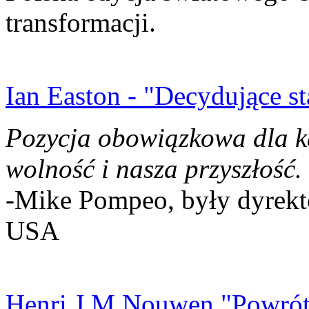
transformacji.
Ian Easton - "Decydujące st
Pozycja obowiązkowa dla k
wolność i nasza przyszłość.
-Mike Pompeo, były dyrekto
USA
Henri J.M Nouwen "Powrót