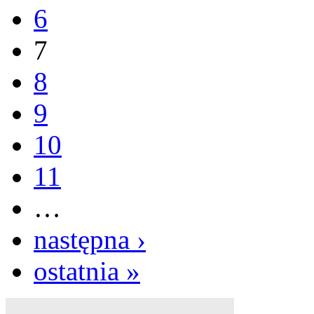
6
7
8
9
10
11
…
następna ›
ostatnia »