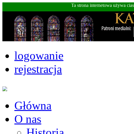
Ta strona internetowa używa cia
logowanie
rejestracja
Główna
O nas
Historia