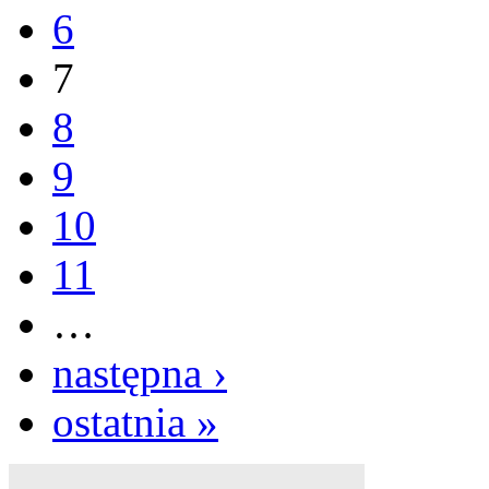
6
7
8
9
10
11
…
następna ›
ostatnia »