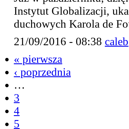
Instytut Globalizacji, uk
duchowych Karola de Fou
21/09/2016 - 08:38
caleb
« pierwsza
‹ poprzednia
…
3
4
5