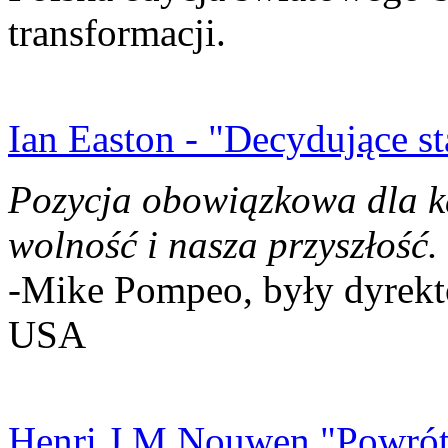
transformacji.
Ian Easton - "Decydujące st
Pozycja obowiązkowa dla k
wolność i nasza przyszłość.
-Mike Pompeo, były dyrekto
USA
Henri J.M Nouwen "Powrót