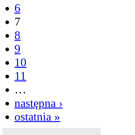
6
7
8
9
10
11
…
następna ›
ostatnia »