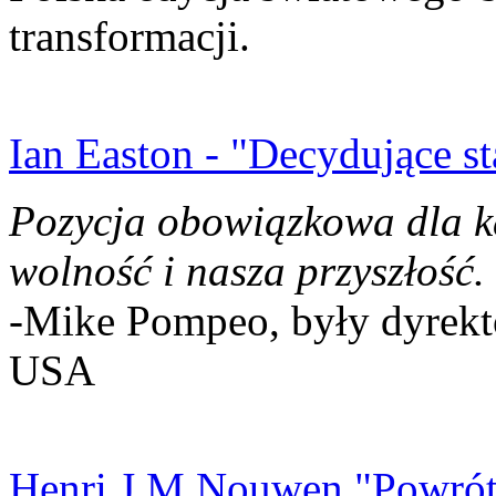
transformacji.
Ian Easton - "Decydujące st
Pozycja obowiązkowa dla k
wolność i nasza przyszłość.
-Mike Pompeo, były dyrekto
USA
Henri J.M Nouwen "Powrót