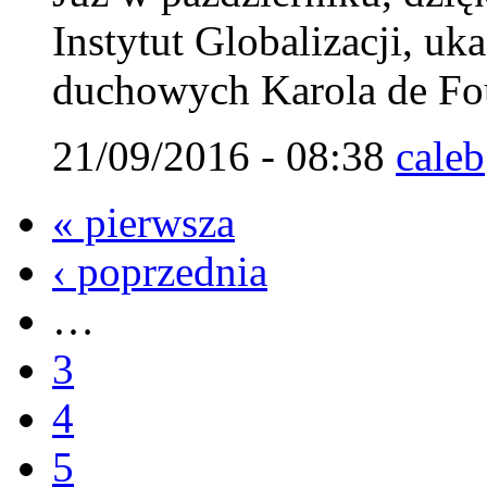
Instytut Globalizacji, uk
duchowych Karola de Fou
21/09/2016 - 08:38
caleb
« pierwsza
‹ poprzednia
…
3
4
5