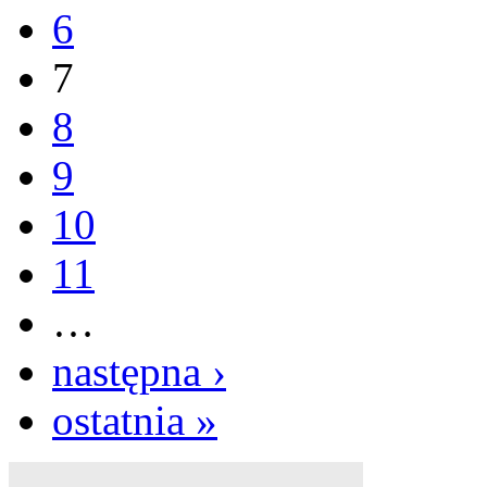
6
7
8
9
10
11
…
następna ›
ostatnia »