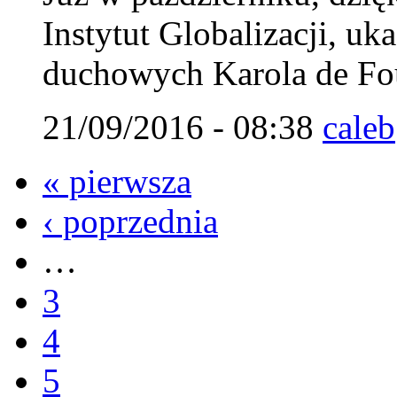
Instytut Globalizacji, uk
duchowych Karola de Fou
21/09/2016 - 08:38
caleb
« pierwsza
‹ poprzednia
…
3
4
5