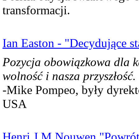
transformacji.
Ian Easton - "Decydujące st
Pozycja obowiązkowa dla k
wolność i nasza przyszłość.
-Mike Pompeo, były dyrekto
USA
Henri J.M Nouwen "Powrót